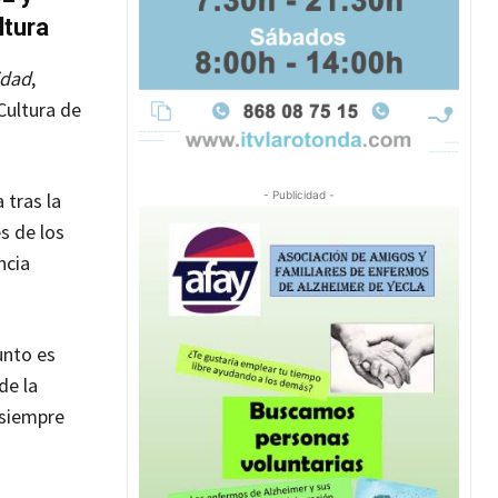
ltura
idad
,
Cultura de
 tras la
- Publicidad -
s de los
ncia
unto es
de la
 siempre