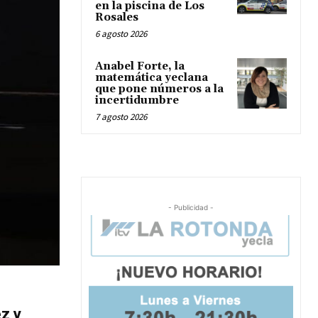
en la piscina de Los
Rosales
6 agosto 2026
Anabel Forte, la
matemática yeclana
que pone números a la
incertidumbre
7 agosto 2026
- Publicidad -
z y