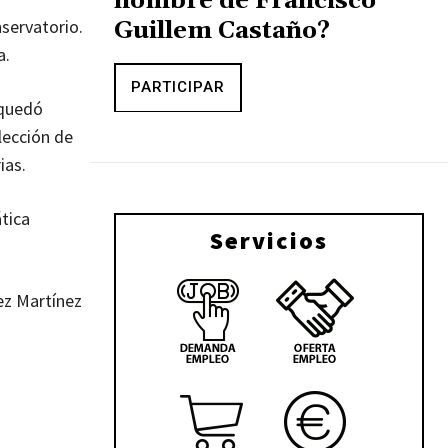
nombre de Francisco
nservatorio.
Guillem Castaño?
a.
PARTICIPAR
 quedó
lección de
ias.
tica
Servicios
ez Martínez