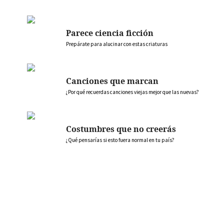
Parece ciencia ficción
Prepárate para alucinar con estas criaturas
Canciones que marcan
¿Por qué recuerdas canciones viejas mejor que las nuevas?
Costumbres que no creerás
¿Qué pensarías si esto fuera normal en tu país?