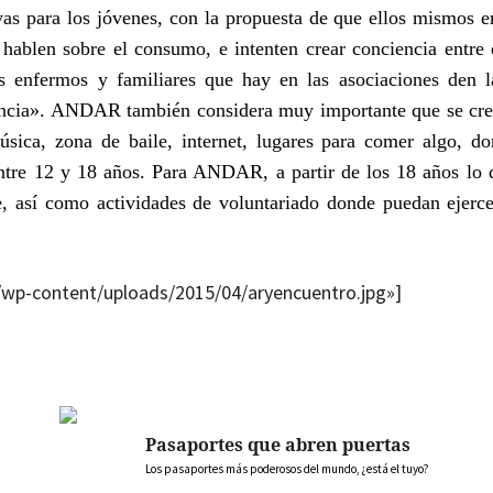
vas para los jóvenes, con la propuesta de que ellos mismos 
hablen sobre el consumo, e intenten crear conciencia entre 
s enfermos y familiares que hay en las asociaciones den l
ncia». ANDAR también considera muy importante que se cre
úsica, zona de baile, internet, lugares para comer algo, d
entre 12 y 18 años. Para ANDAR, a partir de los 18 años lo 
 así como actividades de voluntariado donde puedan ejerce
om/wp-content/uploads/2015/04/aryencuentro.jpg»]
Pasaportes que abren puertas
Los pasaportes más poderosos del mundo, ¿está el tuyo?