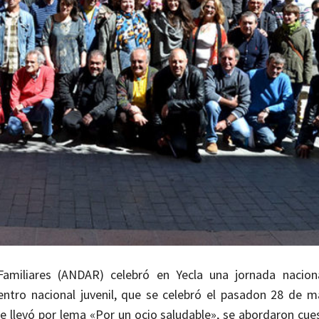
amiliares (ANDAR) celebró en Yecla una jornada nacion
entro nacional juvenil, que se celebró el pasadon 28 de m
ue llevó por lema «Por un ocio saludable», se abordaron cue