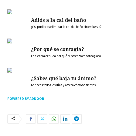
Adiós a la cal del baño
¿Y si pudieras eliminar la cal del baño sin esfuerzo?
¿Por qué se contagia?
La ciencia explica por qué el bostezo es contagioso
¿Sabes qué baja tu ánimo?
Lo haces todos los días y afecta cómo te sientes
POWERED BY ADDOOR