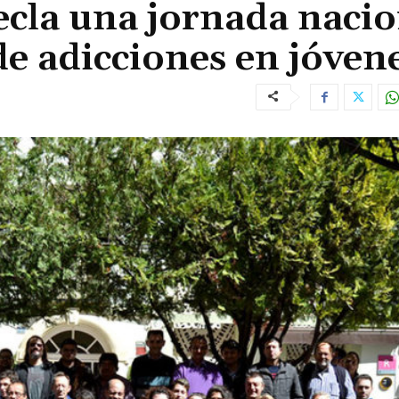
cla una jornada nacio
de adicciones en jóven