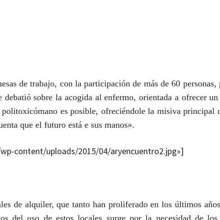
mesas de trabajo, con la participación de más de 60 personas,
se debatió sobre la acogida al enfermo, orientada a ofrecer u
 politoxicómano es posible, ofreciéndole la misiva principal
enta que el futuro está e sus manos».
om/wp-content/uploads/2015/04/aryencuentro2.jpg»]
les de alquiler, que tanto han proliferado en los últimos añ
ivos del uso de
estos locales
surge por la necesidad de los