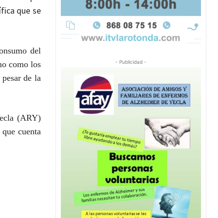
ífica que se
consumo del
- Publicidad -
mo como los
 pesar de la
Yecla (ARY)
y que cuenta