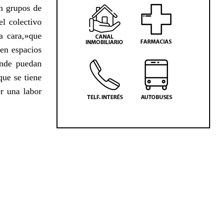
en grupos de
el colectivo
a cara,»que
en espacios
onde puedan
que se tiene
r una labor