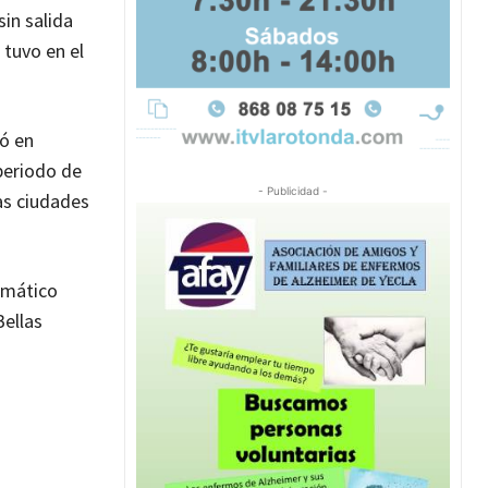
in salida
 tuvo en el
ió en
periodo de
- Publicidad -
las ciudades
emático
Bellas