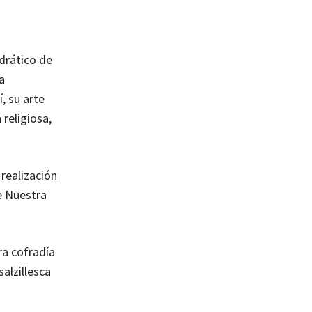
drático de
a
, su arte
religiosa,
 realización
e Nuestra
ra cofradía
alzillesca