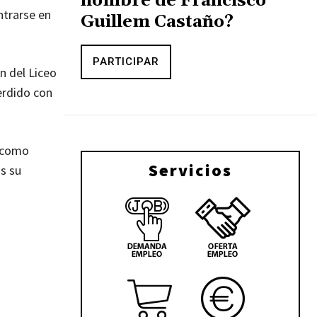
nombre de Francisco
ntrarse en
Guillem Castaño?
PARTICIPAR
n del Liceo
erdido con
o como
Servicios
ás su