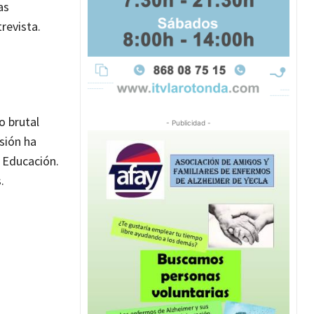
as
revista.
o brutal
- Publicidad -
sión ha
e Educación.
.