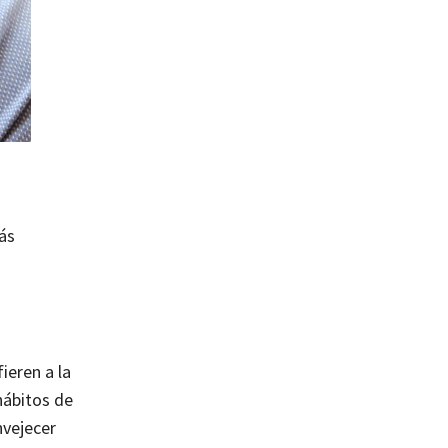
ás
ieren a la
hábitos de
nvejecer