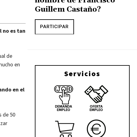
nombre de Francisco
Guillem Castaño?
PARTICIPAR
 no es tan
ual de
 mucho en
Servicios
ando en el
s de 50
izar