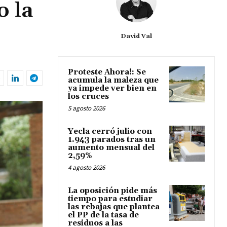
o la
David Val
Proteste Ahora!: Se
acumula la maleza que
ya impede ver bien en
los cruces
5 agosto 2026
Yecla cerró julio con
1.943 parados tras un
aumento mensual del
2,59%
4 agosto 2026
La oposición pide más
tiempo para estudiar
las rebajas que plantea
el PP de la tasa de
residuos a las