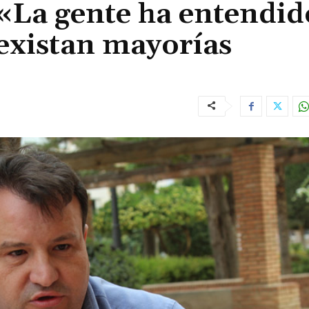
«La gente ha entendid
existan mayorías