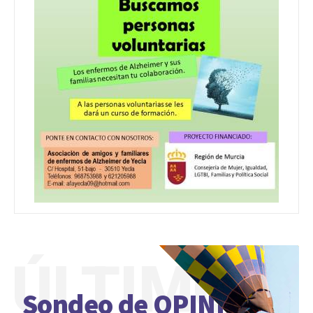
ÚLTIMO
Sondeo de OPINIÓN