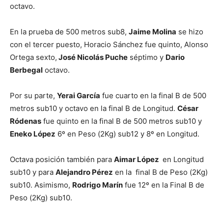
octavo.
En la prueba de 500 metros sub8,
Jaime Molina
se hizo
con el tercer puesto, Horacio Sánchez fue quinto, Alonso
Ortega sexto,
José Nicolás Puche
séptimo y
Dario
Berbegal
octavo.
Por su parte,
Yerai García
fue cuarto en la final B de 500
metros sub10 y octavo en la final B de Longitud.
César
Ródenas
fue quinto en la final B de 500 metros sub10 y
Eneko López
6º en Peso (2Kg) sub12 y 8º en Longitud.
Octava posición también para
Aimar López
en Longitud
sub10 y para
Alejandro Pérez
en la final B de Peso (2Kg)
sub10. Asimismo,
Rodrigo Marín
fue 12º en la Final B de
Peso (2Kg) sub10.