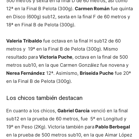
500 metros y sexta en la final D de 60 metros, así como
12ª en la Final B Pelota (300g).
Carmen Román
fue quinta
en Disco (600g) sub12, sexta en la final F de 60 metros y
18ª en Final B de Pelota (300g).
Valeria Tribaldo
fue octava en la final H sub12 de 60
metros y 19ª en la Final B de Pelota (300g). Mismo
resultado para
Victoria Puche
, octava en la final de 500
metros sub10, en la que Carmen González fue novena y
Nerea Fernández
12ª. Asimismo,
Briseida Puche
fue 20ª
en la Final B de Pelota (300g).
Los chicos también destacan
En cuanto a los chicos,
Gabriel García
venció en la final
sub12 en la prueba de 60 metros, fue 5º en Longitud y
19º en Peso (2Kg). Victoria también para
Pablo Berbegal
en la prueba de 500 metros sub10, en la que Aimar López