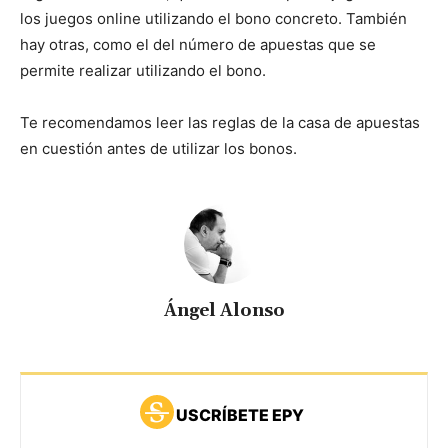
los juegos online utilizando el bono concreto. También
hay otras, como el del número de apuestas que se
permite realizar utilizando el bono.
Te recomendamos leer las reglas de la casa de apuestas
en cuestión antes de utilizar los bonos.
Ángel Alonso
USCRÍBETE EPY