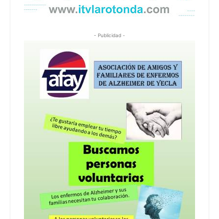
- Publicidad -