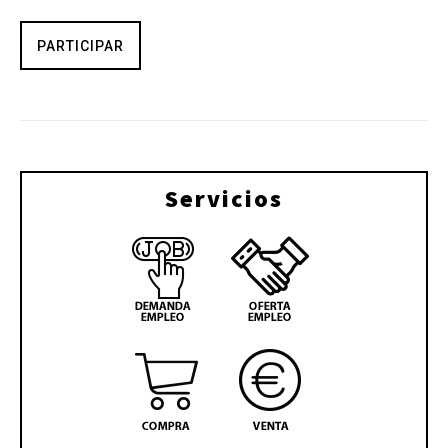
PARTICIPAR
Servicios