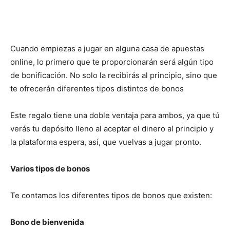
Cuando empiezas a jugar en alguna casa de apuestas
online, lo primero que te proporcionarán será algún tipo
de bonificación. No solo la recibirás al principio, sino que
te ofrecerán diferentes tipos distintos de bonos
Este regalo tiene una doble ventaja para ambos, ya que tú
verás tu depósito lleno al aceptar el dinero al principio y
la plataforma espera, así, que vuelvas a jugar pronto.
Varios tipos de bonos
Te contamos los diferentes tipos de bonos que existen:
Bono de bienvenida