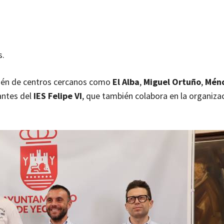
s.
ién de centros cercanos como
El Alba
,
Miguel Ortuño
,
Mén
antes del
IES Felipe VI
, que también colabora en la organiza