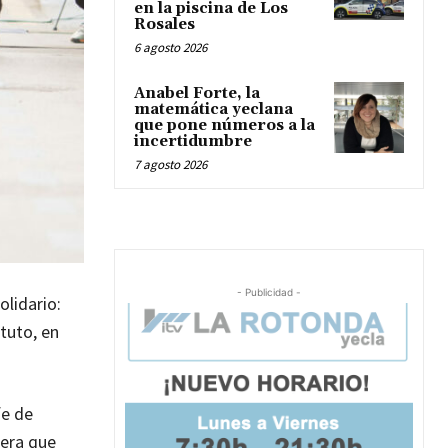
en la piscina de Los
Rosales
6 agosto 2026
Anabel Forte, la
matemática yeclana
que pone números a la
incertidumbre
7 agosto 2026
- Publicidad -
olidario:
ituto, en
fe de
rera que