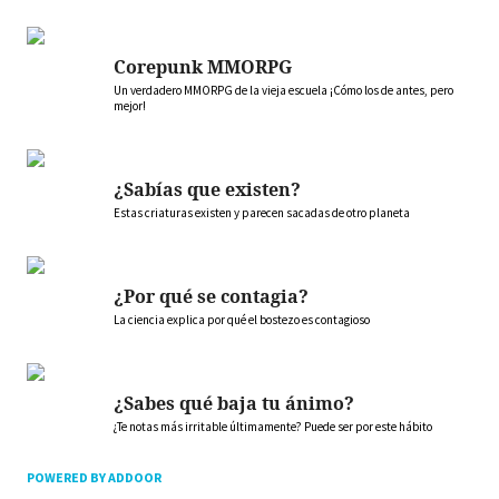
Corepunk MMORPG
Un verdadero MMORPG de la vieja escuela ¡Cómo los de antes, pero
mejor!
¿Sabías que existen?
Estas criaturas existen y parecen sacadas de otro planeta
¿Por qué se contagia?
La ciencia explica por qué el bostezo es contagioso
¿Sabes qué baja tu ánimo?
¿Te notas más irritable últimamente? Puede ser por este hábito
POWERED BY ADDOOR