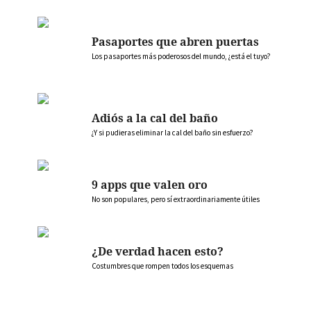
Pasaportes que abren puertas
Los pasaportes más poderosos del mundo, ¿está el tuyo?
Adiós a la cal del baño
¿Y si pudieras eliminar la cal del baño sin esfuerzo?
9 apps que valen oro
No son populares, pero sí extraordinariamente útiles
¿De verdad hacen esto?
Costumbres que rompen todos los esquemas