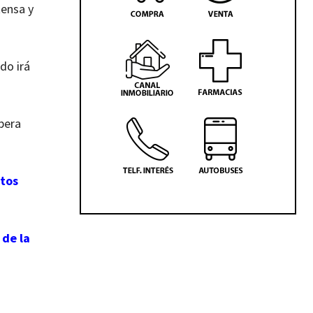
tensa y
do irá
pera
ntos
 de la