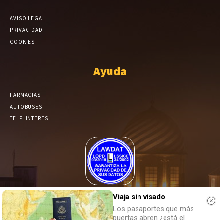
AVISO LEGAL
PRIVACIDAD
COOKIES
Ayuda
FARMACIAS
AUTOBUSES
TELF. INTERES
El Periódico de Yecla alcanza un grado más de compromiso en el
Viaja sin visado
tratamiento de sus datos.
Los pasaportes que más
puertas abren ¿está el