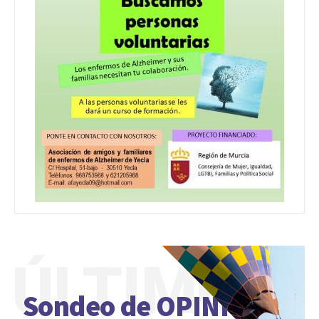
ÚLTIMO
Sondeo de OPINIÓN