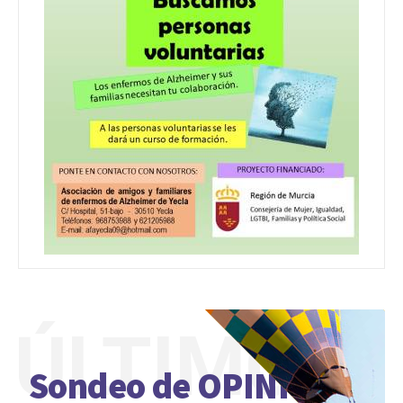
ÚLTIMO
Sondeo de OPINIÓN