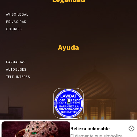
AVISO LEGAL
PRIVACIDAD
COOKIES
Ayuda
FARMACIAS
AUTOBUSES
TELF. INTERES
El Periódico de Yecla alcanza un grado más de compromiso en el
tratamiento de sus datos.
Belleza indomable
El diamante que simboliza