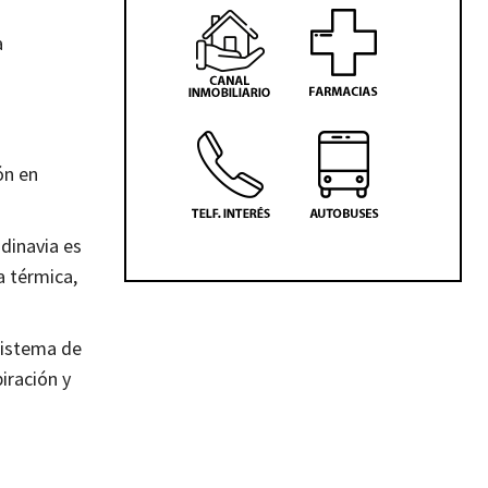
a
ón en
dinavia es
a térmica,
sistema de
iración y