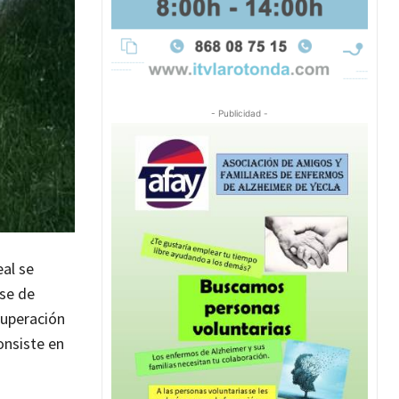
- Publicidad -
al se
rse de
cuperación
onsiste en