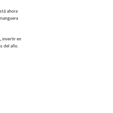
está ahora
a manguera
 invertir en
s del año.