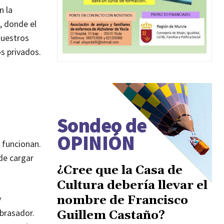
n la
, donde el
nuestros
s privados.
Sondeo de
OPINIÓN
o funcionan.
 de cargar
¿Cree que la Casa de
Cultura debería llevar el
y
nombre de Francisco
abrasador.
Guillem Castaño?