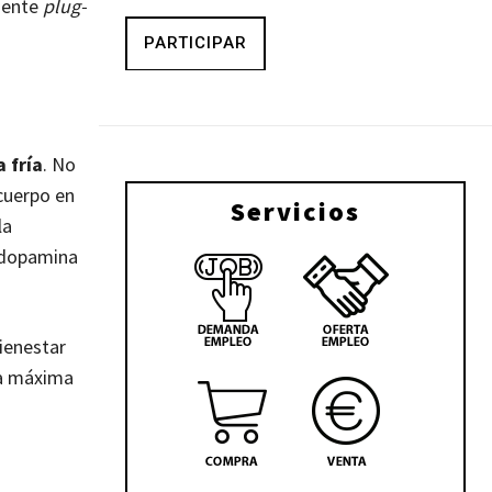
amente
plug-
PARTICIPAR
 fría
. No
 cuerpo en
Servicios
la
y dopamina
ienestar
 la máxima