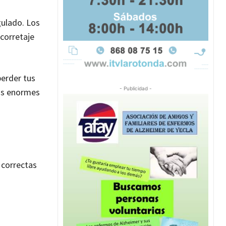
gulado. Los
corretaje
perder tus
- Publicidad -
tas enormes
 correctas