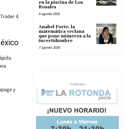
en la piscina de Los
Rosales
6 agosto 2026
Trader 4.
Anabel Forte, la
matemática yeclana
que pone números a la
México
incertidumbre
7 agosto 2026
ápida.
una
- Publicidad -
ippage y