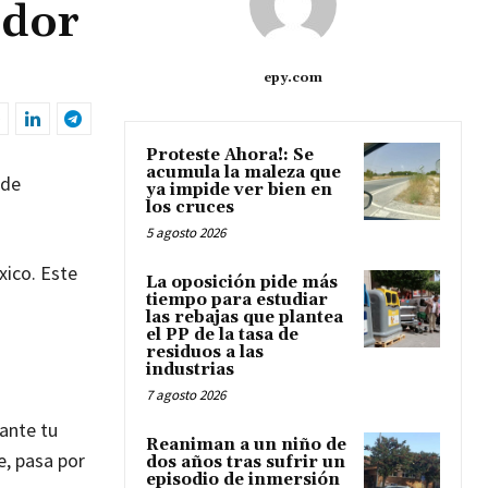
idor
epy.com
Proteste Ahora!: Se
acumula la maleza que
 de
ya impide ver bien en
los cruces
5 agosto 2026
xico. Este
La oposición pide más
tiempo para estudiar
las rebajas que plantea
el PP de la tasa de
residuos a las
industrias
7 agosto 2026
ante tu
Reaniman a un niño de
e, pasa por
dos años tras sufrir un
episodio de inmersión