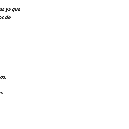
as ya que
os de
os.
on