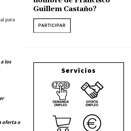
nombre de Francisco
Guillem Castaño?
al para
PARTICIPAR
a los
Servicios
.
er
 oferta o