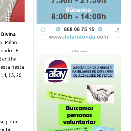
 Divina
o. Palao
madre’.
El
- Publicidad -
 edil ha
esta fiesta
 14, 15, 20
 su primer
 a la