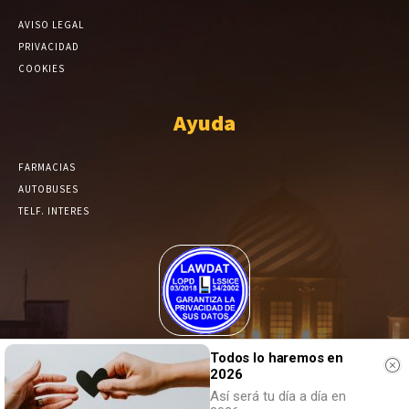
AVISO LEGAL
PRIVACIDAD
COOKIES
Ayuda
FARMACIAS
AUTOBUSES
TELF. INTERES
El Periódico de Yecla alcanza un grado más de compromiso en el
Todos lo haremos en
tratamiento de sus datos.
2026
Así será tu día a día en