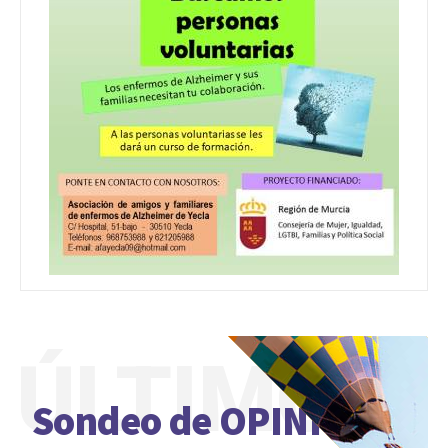
ÚLTIMO
Sondeo de OPINIÓN