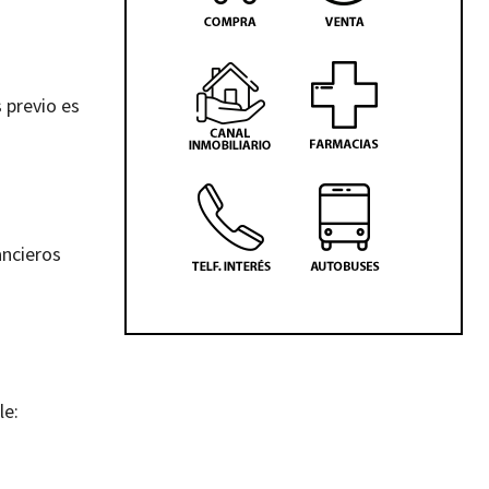
 previo es
ancieros
le: