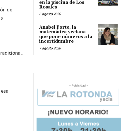
en la piscina de Los
Rosales
ión de
6 agosto 2026
ás
Anabel Forte, la
matemática yeclana
que pone números a la
incertidumbre
7 agosto 2026
radicional.
- Publicidad -
 esa