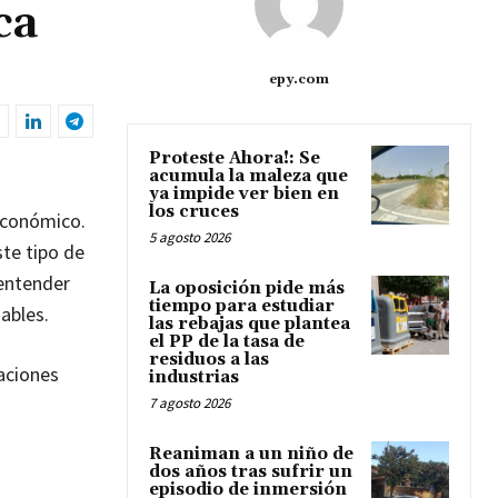
ca
epy.com
Proteste Ahora!: Se
acumula la maleza que
ya impide ver bien en
los cruces
económico.
5 agosto 2026
te tipo de
 entender
La oposición pide más
tiempo para estudiar
ables.
las rebajas que plantea
el PP de la tasa de
residuos a las
gaciones
industrias
7 agosto 2026
Reaniman a un niño de
dos años tras sufrir un
episodio de inmersión