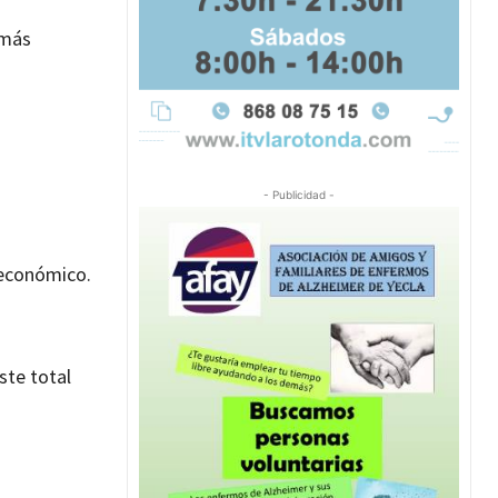
 más
- Publicidad -
 económico.
ste total