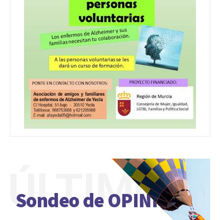
ÚLTIMO
Sondeo de OPINIÓN