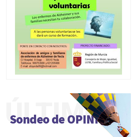
ÚLTIMO
Sondeo de OPINIÓN