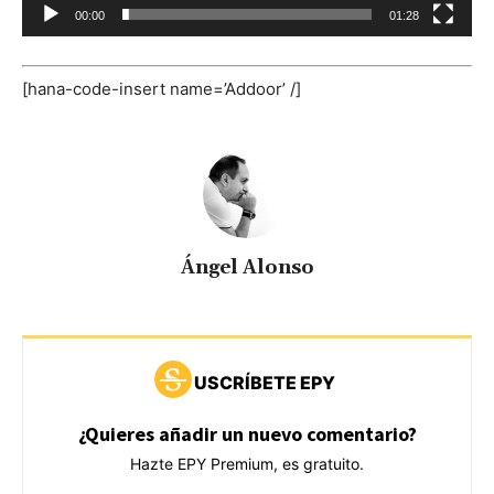
00:00
01:28
t
o
r
[hana-code-insert name=’Addoor’ /]
d
e
v
í
d
e
Ángel Alonso
o
USCRÍBETE EPY
¿Quieres añadir un nuevo comentario?
Hazte EPY Premium, es gratuito.