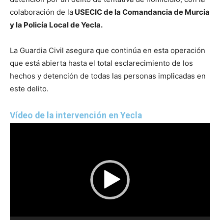
colaboración de la
USECIC de la Comandancia de Murcia
y la Policía Local de Yecla.
La Guardia Civil asegura que continúa en esta operación
que está abierta hasta el total esclarecimiento de los
hechos y detención de todas las personas implicadas en
este delito.
Vídeo de la intervención en Yecla
R
e
p
r
o
d
u
c