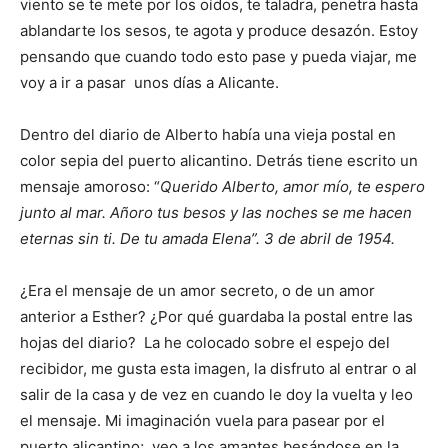
viento se te mete por los oídos, te taladra, penetra hasta
ablandarte los sesos, te agota y produce desazón. Estoy
pensando que cuando todo esto pase y pueda viajar, me
voy a ir a pasar unos días a Alicante.
Dentro del diario de Alberto había una vieja postal en
color sepia del puerto alicantino. Detrás tiene escrito un
mensaje amoroso: “
Querido Alberto, amor mío, te espero
junto al mar. Añoro tus besos y las noches se me hacen
eternas sin ti. De tu amada Elena”. 3 de abril de 1954.
¿Era el mensaje de un amor secreto, o de un amor
anterior a Esther? ¿Por qué guardaba la postal entre las
hojas del diario?
La he colocado sobre el espejo del
recibidor, me gusta esta imagen, la disfruto al entrar o al
salir de la casa y de vez en cuando le doy la vuelta y leo
el mensaje. Mi imaginación vuela para pasear por el
puerto alicantino; veo a los amantes besándose en la