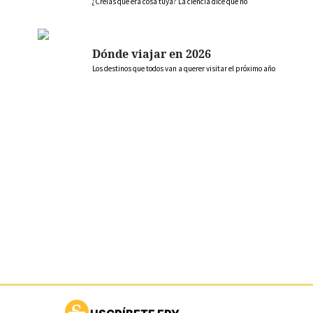
¿Creías que era cosa tuya? La ciencia dice que no
Dónde viajar en 2026
Los destinos que todos van a querer visitar el próximo año