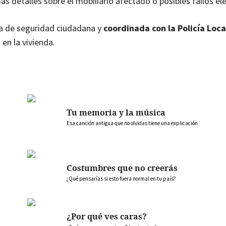
s detalles sobre el mobiliario afectado o posibles fallos elé
ia de seguridad ciudadana y
coordinada con la Policía Loca
en la vivienda.
Tu memoria y la música
Esa canción antigua que no olvidas tiene una explicación
Costumbres que no creerás
¿Qué pensarías si esto fuera normal en tu país?
¿Por qué ves caras?