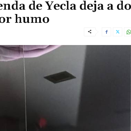
enda de Yecla deja a d
por humo