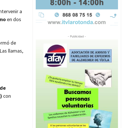
ntervenir a
umo
en dos
- Publicidad -
formó de
Las llamas,
 de
)
con