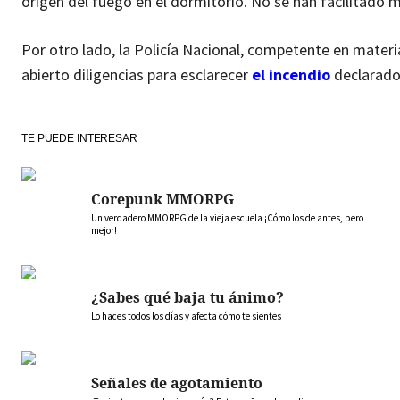
origen del fuego en el dormitorio. No se han facilitado má
Por otro lado, la Policía Nacional, competente en mater
abierto diligencias para esclarecer
el incendio
declarado 
TE PUEDE INTERESAR
Corepunk MMORPG
Un verdadero MMORPG de la vieja escuela ¡Cómo los de antes, pero
mejor!
¿Sabes qué baja tu ánimo?
Lo haces todos los días y afecta cómo te sientes
Señales de agotamiento