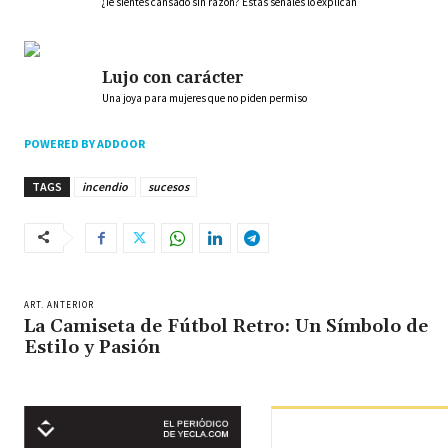
¿Te sientes cansado sin razón? Estas señales lo explican
Lujo con carácter
Una joya para mujeres que no piden permiso
POWERED BY ADDOOR
TAGS
incendio
sucesos
ART. ANTERIOR
La Camiseta de Fútbol Retro: Un Símbolo de
Estilo y Pasión