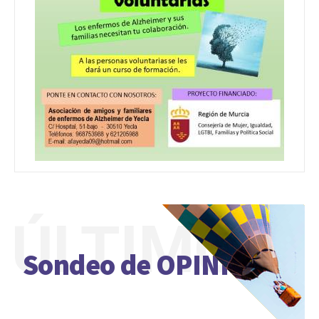
ÚLTIMO
Sondeo de OPINIÓN