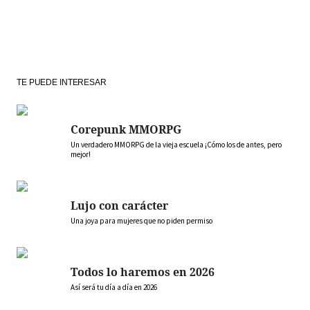
TE PUEDE INTERESAR
Corepunk MMORPG
Un verdadero MMORPG de la vieja escuela ¡Cómo los de antes, pero
mejor!
Lujo con carácter
Una joya para mujeres que no piden permiso
Todos lo haremos en 2026
Así será tu día a día en 2026