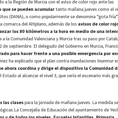
 a la Región de Murcia con el aviso de color rojo ante las
do que se pueden acumular
tanto mañana jueves como el v
 Altos (DANA), o como popularmente se denomina “gota fría”
la comarca del Altiplano, además de los
avisos de color ro
nzar los 80 kilómetros a la hora en medio de una inten
ta a la Comunidad Valenciana y Murcia tras su paso por Catal
 12 de septiembre.
El delegado del Gobierno en Murcia, Franci
rado para hacer frente a una posible emergencia por ex
nez ha explicado que el plan contra inundaciones Inunmur e
ue ahora coordina y dirige el dispositivo la Comunidad 
 Estado al alcanzar el nivel 3, que sería el escenario más gra
 las clases
para la jornada de mañana jueves. La medida s
ógicas.
La Concejalía de Educación del ayuntamiento de Yecl
s y de todos los niveles, Escuelas Infantiles, Primaria,