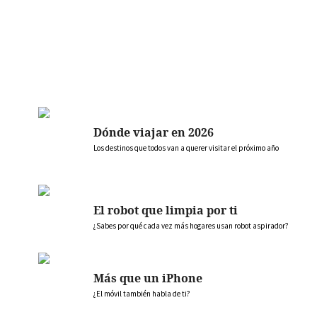
Dónde viajar en 2026
Los destinos que todos van a querer visitar el próximo año
El robot que limpia por ti
¿Sabes por qué cada vez más hogares usan robot aspirador?
Más que un iPhone
¿El móvil también habla de ti?