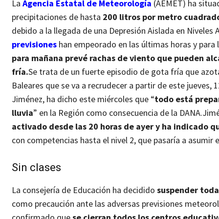
La
Agencia Estatal de Meteorología
(AEMET) ha situado
precipitaciones de hasta
200 litros por metro cuadra
debido a la llegada de una Depresión Aislada en Niveles
previsiones
han empeorado en las últimas horas y para 
para mañana prevé rachas de viento que pueden alca
fría.
Se trata de un fuerte episodio de gota fría que azo
Baleares que se va a recrudecer a partir de este jueves,
Jiménez, ha dicho este miércoles que “
todo está prepa
lluvia
” en la Región como consecuencia de la DANA.
Jimé
activado desde las 20 horas de ayer y ha indicado q
con competencias hasta el nivel 2, que pasaría a asumir el
Sin clases
La consejería de Educación ha decidido
suspender todas
como precaución ante las adversas previsiones meteorol
confirmado que
se cierran todos los centros educativo