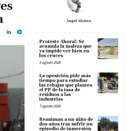
ves
a
Ángel Alonso
Proteste Ahora!: Se
acumula la maleza que
ya impide ver bien en
los cruces
5 agosto 2026
La oposición pide más
tiempo para estudiar
las rebajas que plantea
el PP de la tasa de
residuos a las
industrias
7 agosto 2026
Reaniman a un niño de
dos años tras sufrir un
episodio de inmersión