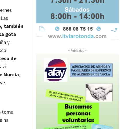
iernes
.
Las
jo, también
sa gota
uña y
sco
- Publicidad -
ceso de
stá
de Murcia
,
ve.
e toma
a ha