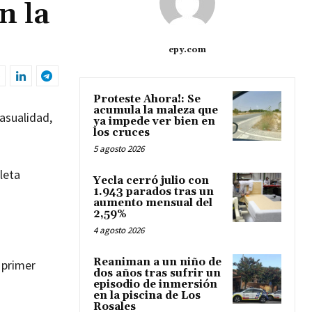
n la
epy.com
Proteste Ahora!: Se
acumula la maleza que
asualidad,
ya impede ver bien en
los cruces
5 agosto 2026
cleta
Yecla cerró julio con
1.943 parados tras un
aumento mensual del
2,59%
4 agosto 2026
Reaniman a un niño de
 primer
dos años tras sufrir un
episodio de inmersión
en la piscina de Los
Rosales