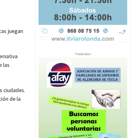
icas juegan
- Publicidad -
ernativa
e las
as ciudades.
ión de la
a