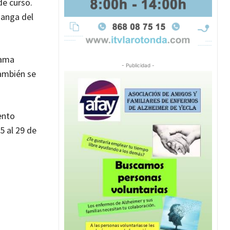
de curso.
Manga del
rama
- Publicidad -
También se
iento
5 al 29 de