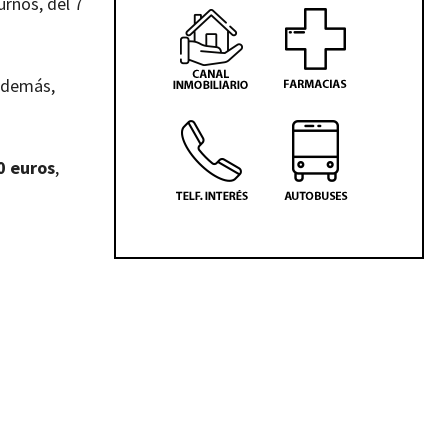
rnos, del 7
Además,
0 euros
,