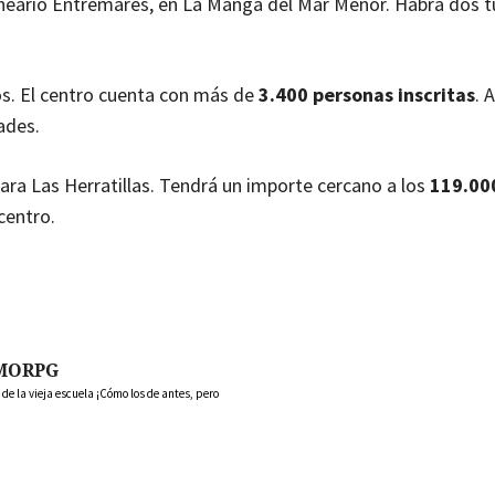
neario Entremares, en La Manga del Mar Menor. Habrá dos tu
ios. El centro cuenta con más de
3.400 personas inscritas
. 
ades.
ara Las Herratillas. Tendrá un importe cercano a los
119.00
centro.
MORPG
 la vieja escuela ¡Cómo los de antes, pero