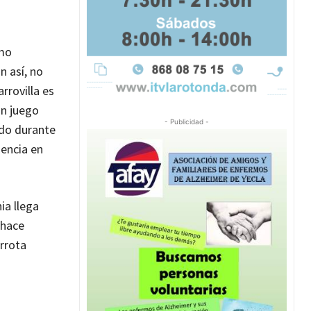
omo
n así, no
rrovilla es
un juego
- Publicidad -
ido durante
dencia en
ia llega
 hace
errota