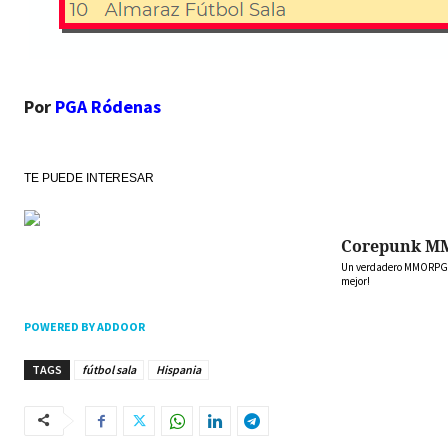
Por
PGA Ródenas
TE PUEDE INTERESAR
Corepunk M
Un verdadero MMORPG de
mejor!
POWERED BY ADDOOR
TAGS
fútbol sala
Hispania