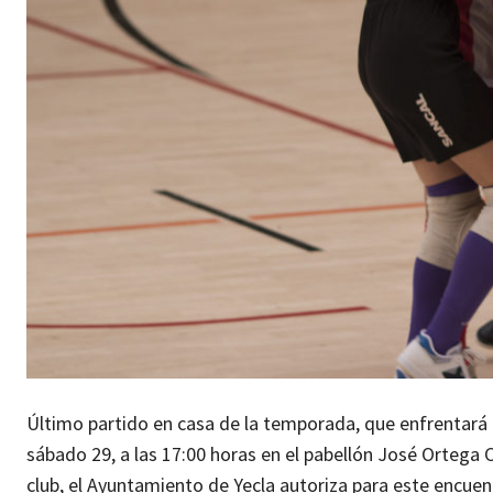
Último partido en casa de la temporada, que enfrentará a
sábado 29, a las 17:00 horas en el pabellón José Ortega 
club, el Ayuntamiento de Yecla autoriza para este encuen