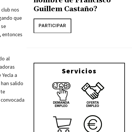
nombre de Francisco
Guillem Castaño?
 club nos
egando que
 se
PARTICIPAR
, entonces
do al
gadoras
Servicios
 Yecla a
 han salido
nte
e convocada