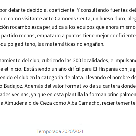
or delante debido al coeficiente. Y consultando fuentes del
rtido como visitante ante Camoens Ceuta, un hueso duro, al
ación rocambolesca perjudica a los equipos que ahora mismo
 partido menos, empatado a puntos tiene mejor coeficiente
 equipo gaditano, las matemáticas no engañan.
amamiento del club, cubriendo las 200 localidades, e impulsan
el inicio. Está siendo un año difícil para El Hispania con ju
ido el club en la categoría de plata. Llevando el nombre de
o Badajoz. Además del valor formativo de su cantera donde
dades vecinas, ya que en esta plantilla la forman principalme
tana Almudena o de Cieza como Alba Camacho, recientement