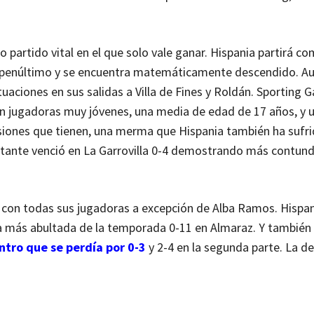
partido vital en el que solo vale ganar. Hispania partirá c
es penúltimo y se encuentra matemáticamente descendido. Au
uaciones en sus salidas a Villa de Fines y Roldán. Sporting Ga
 con jugadoras muy jóvenes, una media de edad de 17 años, y 
casiones que tienen, una merma que Hispania también ha sufr
sitante venció en La Garrovilla 0-4 demostrando más contun
con todas sus jugadoras a excepción de Alba Ramos. Hispan
ia más abultada de la temporada 0-11 en Almaraz. Y también
ntro que se perdía por 0-3
y 2-4 en la segunda parte. La d