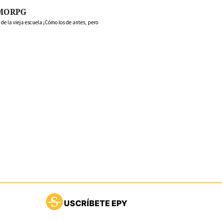
MORPG
 la vieja escuela ¡Cómo los de antes, pero
USCRÍBETE EPY