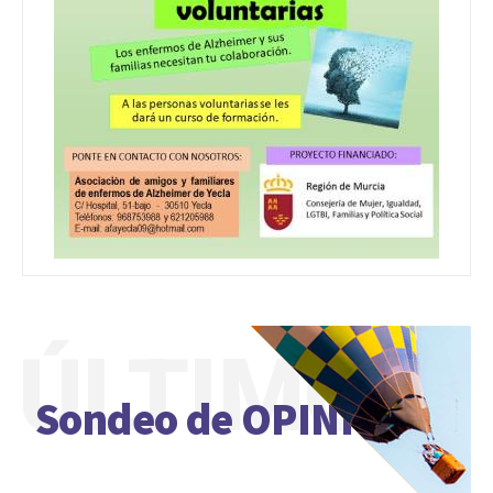
ÚLTIMO
Sondeo de OPINIÓN