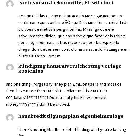
car insuran Jacksonville, FL with bolt
Se tem dividas ou nao na barraca do Mazanga! nao posso
confirmar.o que confirmo Ã© que Dlakhama tem um divida de
6 bilioes de meticais.perguntem ao Mazanga que ele
sabe.Tamanha divida, que nao sabe o que fazer dela.Talvez
por isso, e por mais outras razoes, o poe desesperado
chegando a beber sem controlo na barraca do Mazanga e em
outros lugares…Amen!
kündigung hausratversicherung vorlage
kostenlos
and one thing i forget say. They plan 2 million users and most of
them have more then 1000 virta dollars that is 2 000 000
000dollars????????????? Do you really think it will be real
money??????????? don’t be stuped.
hauskredit tilgungsplan eigenheimzulage
There’s nothing like the relief of finding what you’re looking