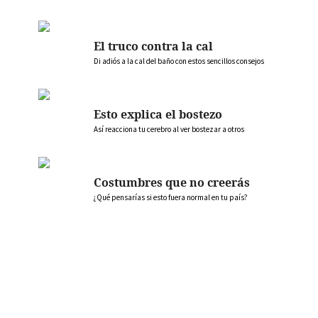
El truco contra la cal
Di adiós a la cal del baño con estos sencillos consejos
Esto explica el bostezo
Así reacciona tu cerebro al ver bostezar a otros
Costumbres que no creerás
¿Qué pensarías si esto fuera normal en tu país?