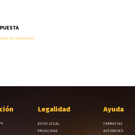
SPUESTA
 DEJAR UN COMENTARIO
ción
Legalidad
Ayuda
PY
AVISO LEGAL
FARMACIAS
PRIVACIDAD
AUTOBUSES