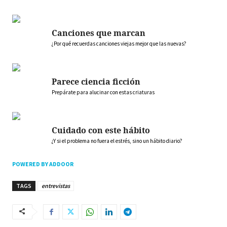
Canciones que marcan
¿Por qué recuerdas canciones viejas mejor que las nuevas?
Parece ciencia ficción
Prepárate para alucinar con estas criaturas
Cuidado con este hábito
¿Y si el problema no fuera el estrés, sino un hábito diario?
POWERED BY ADDOOR
TAGS
entrevistas