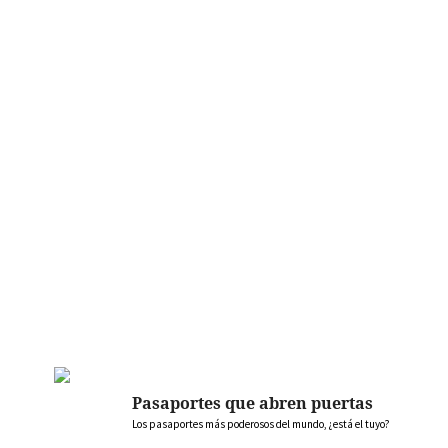
Pasaportes que abren puertas
Los pasaportes más poderosos del mundo, ¿está el tuyo?