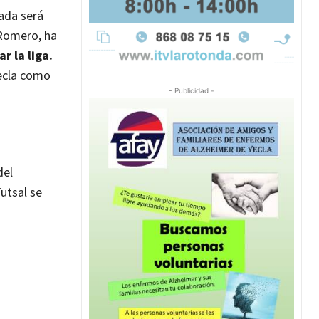
rada será
 Romero, ha
 la liga.
Yecla como
- Publicidad -
del
utsal se