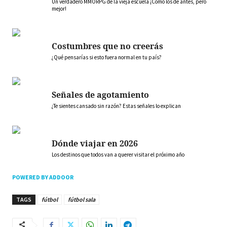
Un verdadero MMORPG de la vieja escuela ¡Cómo los de antes, pero
mejor!
Costumbres que no creerás
¿Qué pensarías si esto fuera normal en tu país?
Señales de agotamiento
¿Te sientes cansado sin razón? Estas señales lo explican
Dónde viajar en 2026
Los destinos que todos van a querer visitar el próximo año
POWERED BY ADDOOR
TAGS
fútbol
fútbol sala