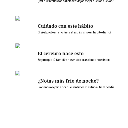
¿Por qué recuerdas canciones viejas mejor que las nuevas?
Cuidado con este hábito
¿Y si el problema no fuera el estrés, sino un hábito diario?
El cerebro hace esto
Seguro que tú también has visto caras donde no existen
¿Notas más frío de noche?
La ciencia explica por qué sentimos más frío al final del día