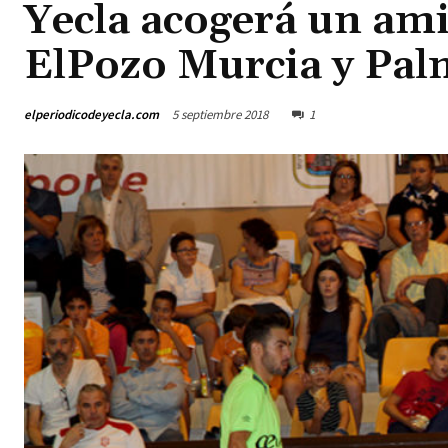
Yecla acogerá un ami
ElPozo Murcia y Pal
elperiodicodeyecla.com
5 septiembre 2018
1