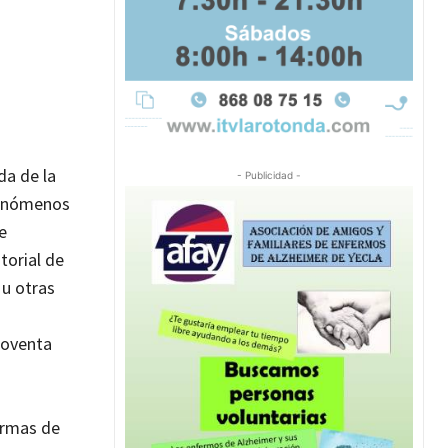
da de la
- Publicidad -
 fenómenos
e
torial de
 u otras
noventa
ormas de