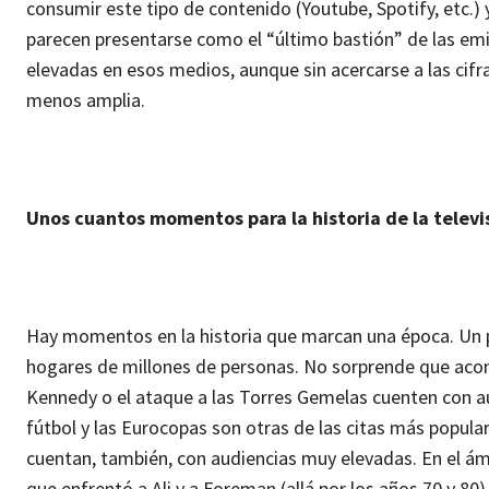
consumir este tipo de contenido (Youtube, Spotify, etc.) 
parecen presentarse como el “último bastión” de las emi
elevadas en esos medios, aunque sin acercarse a las cif
menos amplia.
Unos cuantos momentos para la historia de la televi
Hay momentos en la historia que marcan una época. Un pu
hogares de millones de personas. No sorprende que acont
Kennedy o el ataque a las Torres Gemelas cuenten con a
fútbol y las Eurocopas son otras de las citas más popu
cuentan, también, con audiencias muy elevadas. En el á
que enfrentó a Ali y a Foreman (allá por los años 70 y 80