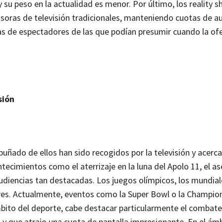
y su peso en la actualidad es menor. Por último, los reality 
soras de televisión tradicionales, manteniendo cuotas de a
ras de espectadores de las que podían presumir cuando la ofe
sión
ñado de ellos han sido recogidos por la televisión y acerca
ecimientos como el aterrizaje en la luna del Apolo 11, el a
udiencias tan destacadas. Los juegos olímpicos, los mundial
lares. Actualmente, eventos como la Super Bowl o la Champi
mbito del deporte, cabe destacar particularmente el combat
), y que atrajo una cuota de pantalla impresionante. En el ám