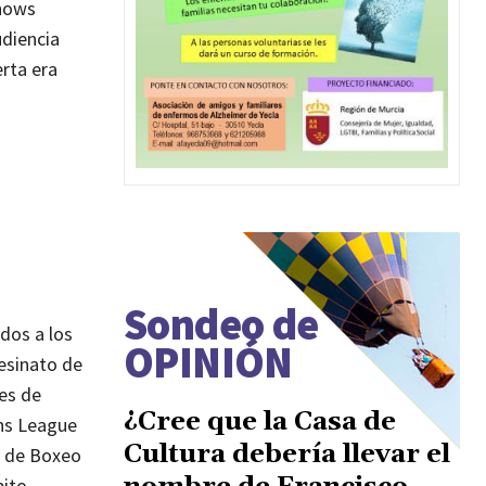
shows
udiencia
rta era
Sondeo de
dos a los
OPINIÓN
sesinato de
es de
¿Cree que la Casa de
ons League
Cultura debería llevar el
e de Boxeo
bito