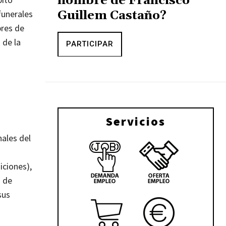
nombre de Francisco
Guillem Castaño?
funerales
bres de
 de la
PARTICIPAR
Servicios
nales del
iciones),
a de
sus