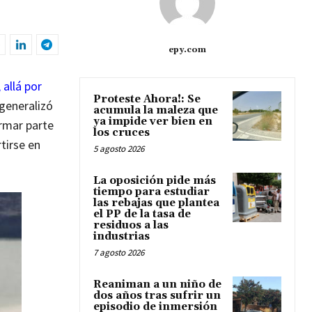
epy.com
 allá por
Proteste Ahora!: Se
 generalizó
acumula la maleza que
ya impide ver bien en
ormar parte
los cruces
tirse en
5 agosto 2026
La oposición pide más
tiempo para estudiar
las rebajas que plantea
el PP de la tasa de
residuos a las
industrias
7 agosto 2026
Reaniman a un niño de
dos años tras sufrir un
episodio de inmersión