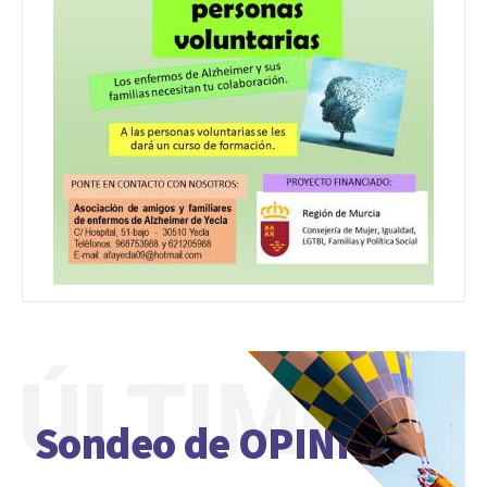
ÚLTIMO
Sondeo de OPINIÓN