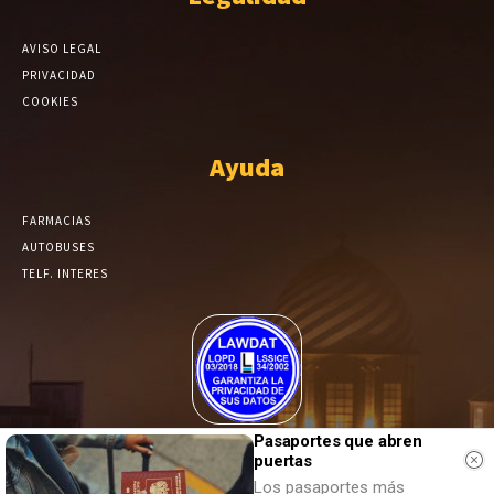
AVISO LEGAL
PRIVACIDAD
COOKIES
Ayuda
FARMACIAS
AUTOBUSES
TELF. INTERES
El Periódico de Yecla alcanza un grado más de compromiso en el
Pasaportes que abren
tratamiento de sus datos.
puertas
Los pasaportes más