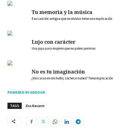
Tu memoria y la música
Esa canción antigua que no olvidas tiene una explicación
Lujo con carácter
Una joya para mujeres que no piden permiso
No es tu imaginación
¿Ves caras en enchufes, coches o nubes? Tiene explicación
POWERED BY ADDOOR
TAGS
Eva Navarro