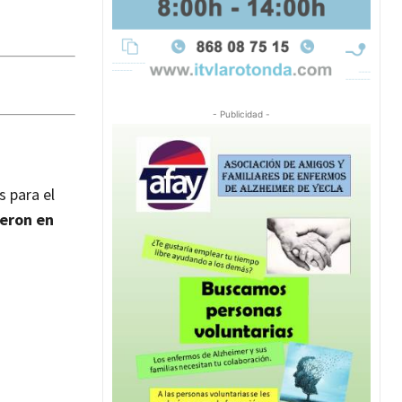
- Publicidad -
s para el
eron en