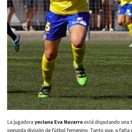
La jugadora
yeclana Eva Navarro
está disputando una 
segunda división de fútbol femenino. Tanto que, a falta d