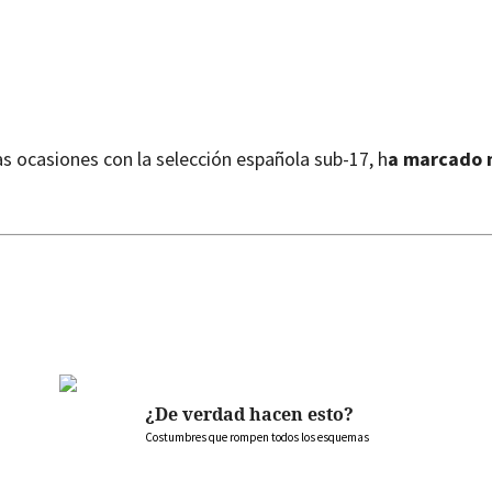
 ocasiones con la selección española sub-17, h
a marcado 
¿De verdad hacen esto?
Costumbres que rompen todos los esquemas