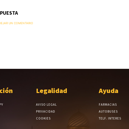
SPUESTA
 DEJAR UN COMENTARIO
ción
Legalidad
Ayuda
PY
AVISO LEGAL
FARMACIAS
PRIVACIDAD
AUTOBUSES
COOKIES
TELF. INTERES