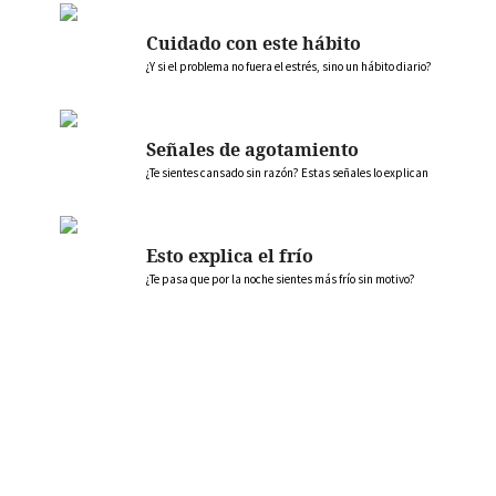
Cuidado con este hábito
¿Y si el problema no fuera el estrés, sino un hábito diario?
Señales de agotamiento
¿Te sientes cansado sin razón? Estas señales lo explican
Esto explica el frío
¿Te pasa que por la noche sientes más frío sin motivo?