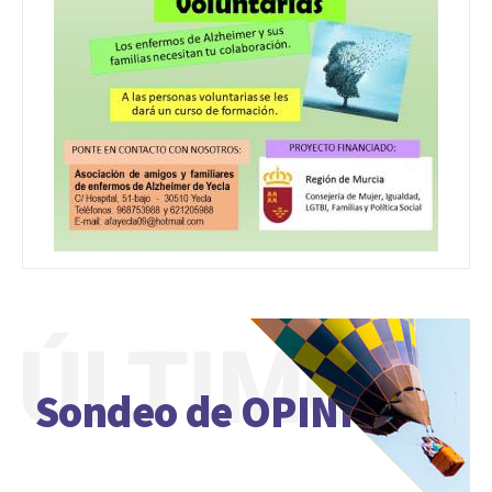
ÚLTIMO
Sondeo de OPINIÓN