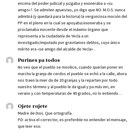
encima del poder judicial y juzgaba y exoneraba a «su
amigo»?. Se admiten apuestas, yo digo que NO. M.O.S. nunca
admitirá (y quedará para la historia) la vergonzosa moción del
PP en el pleno en la cual se apoyaba/exoneraba y se
proclamaba inocente desde el máximo órgano que
representa a la ciudadanía de Yecla a un
investigado/imputado por gravitamos delitos, cuyo único
mérito era «se amigo del alcalde de Yecla» .
Purines pa todos
No veo que el pueblo se movilice, cuando querían poner en
marcha la granja de cerdos el pueblo se echó a la calle, ahora
nos traen la mier da de 20 granjas y la reparten por todo
nuestro término y al pueblo le da igual y pa más inri, en
verano y con temperaturas de 40 grados, no lo entiendo…
Ojete rojete
Madre de Dios. Que ortografía.
P.D: activa el corrector, es preferible no entender el mensaje,
que leer eso.