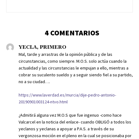
4 COMENTARIOS
YECLA, PRIMERO
Mal, tarde y arrastras de la opinión pública y de las
circunstancias, como siempre. M.O.S. solo actúa cuando la
actualidad y las circunstancias le empujan a ello, mientras a
cobrar su suculento sueldo y a seguir siendo fiel a su partido,
no a su ciudad….
https://www.laverdad.es/murcia/dije-pedro-antonio-
20190901003124-ntvo.html
¿Admitirá alguna vez M.O.S que fue ingenuo -como hace
Valcarcel en la noticia del enlace- cuando OBLIGÓ a todos los
yeclanos y yeclanas a apoyar a P.A.S. a través de su
vergonzosa moción en el pleno en la cual se posicionaba por