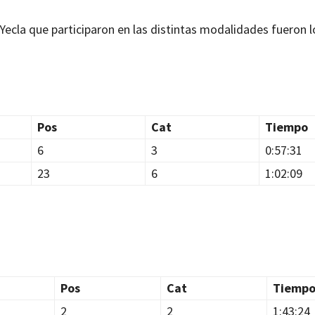
Yecla que participaron en las distintas modalidades fueron l
Pos
Cat
Tiempo
6
3
0:57:31
23
6
1:02:09
Pos
Cat
Tiemp
2
2
1:43:24