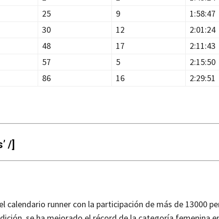
25
9
1:58:47
30
12
2:01:24
48
17
2:11:43
57
5
2:15:50
86
16
2:29:51
 /]
el calendario runner con la participación de más de 13000 pe
a edición, se ha mejorado el récord de la categoría femenina 