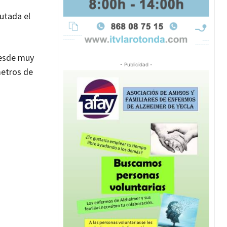
putada el
desde muy
- Publicidad -
metros de