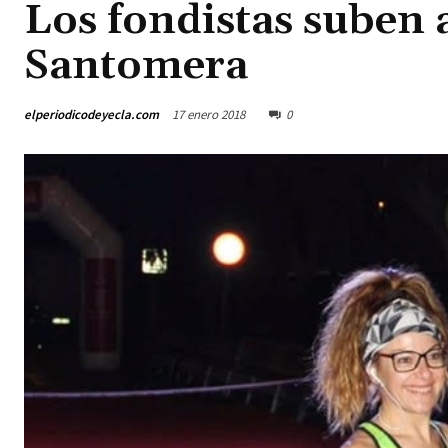
Los fondistas suben 
Santomera
elperiodicodeyecla.com
17 enero 2018
0