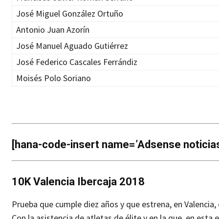
José Miguel González Ortuño
Antonio Juan Azorín
José Manuel Aguado Gutiérrez
José Federico Cascales Ferrándiz
Moisés Polo Soriano
[hana-code-insert name=’Adsense noticias’
10K Valencia Ibercaja 2018
Prueba que cumple diez años y que estrena, en Valencia, 
Con la asistencia de atletas de élite y en la que, en est