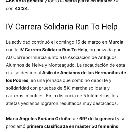
466 de la general
y logró la
sexta plaza en máster 70
con
43:34
.
IV Carrera Solidaria Run To Help
La actividad continuó el domingo 15 de marzo en
Murcia
con la
IV Carrera Solidaria Run To Help
, organizada por
AD Correpormurcia junto a la Asociación de Antiguos
Alumnos de Nelva y Monteagudo. La recaudación de esta
cita se destinó al
Asilo de Ancianos de las Hermanitas de
los Pobres
, en una jornada que combinó deporte y
solidaridad con pruebas de
5K
, marcha solidaria y
carreras infantiles. En la distancia de 5 kilómetros, los
atletas yeclanos lograron resultados muy destacados.
María Ángeles Soriano Ortuño
fue
69ª de la general
y se
proclamó
primera clasificada en máster 50 femenino