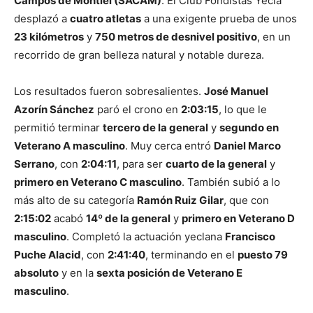
Campos de Montiel (SACAM)
. El Club Fondistas Yecla
desplazó a
cuatro atletas
a una exigente prueba de unos
23 kilómetros
y
750 metros de desnivel positivo
, en un
recorrido de gran belleza natural y notable dureza.
Los resultados fueron sobresalientes.
José Manuel
Azorín Sánchez
paró el crono en
2:03:15
, lo que le
permitió terminar
tercero de la general
y
segundo en
Veterano A masculino
. Muy cerca entró
Daniel Marco
Serrano
, con
2:04:11
, para ser
cuarto de la general
y
primero en Veterano C masculino
. También subió a lo
más alto de su categoría
Ramón Ruiz Gilar
, que con
2:15:02
acabó
14º de la general
y
primero en Veterano D
masculino
. Completó la actuación yeclana
Francisco
Puche Alacid
, con
2:41:40
, terminando en el
puesto 79
absoluto
y en la
sexta posición de Veterano E
masculino
.