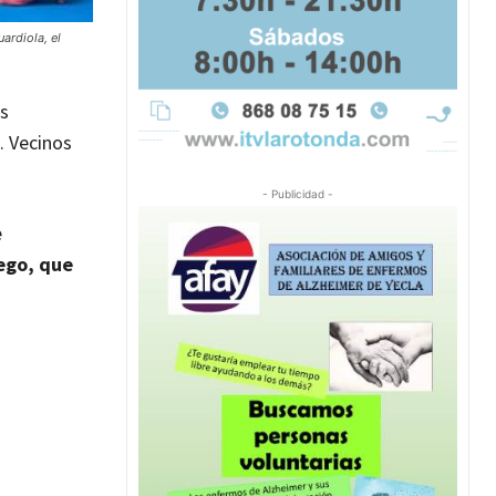
ardiola, el
as
. Vecinos
- Publicidad -
e
ego, que