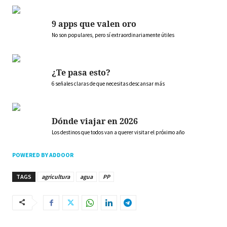
9 apps que valen oro
No son populares, pero sí extraordinariamente útiles
¿Te pasa esto?
6 señales claras de que necesitas descansar más
Dónde viajar en 2026
Los destinos que todos van a querer visitar el próximo año
POWERED BY ADDOOR
TAGS
agricultura
agua
PP