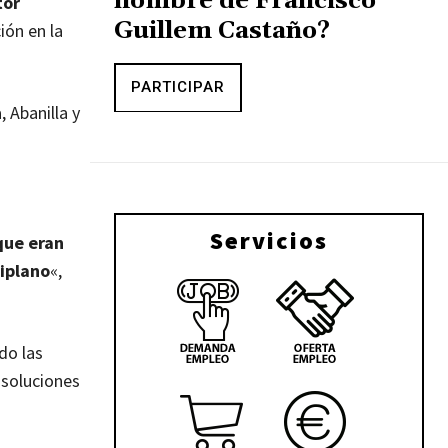
nombre de Francisco
tor
Guillem Castaño?
ión en la
PARTICIPAR
 Abanilla y
Servicios
que eran
tiplano
«,
do las
 soluciones