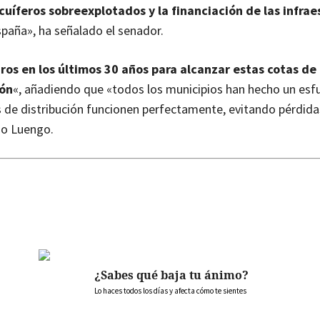
acuíferos sobreexplotados y la financiación de las infra
paña», ha señalado el senador.
ros en los últimos 30 años para alcanzar estas cotas de
ión
«, añadiendo que «todos los municipios han hecho un esf
 de distribución funcionen perfectamente, evitando pérdida
do Luengo.
¿Sabes qué baja tu ánimo?
Lo haces todos los días y afecta cómo te sientes