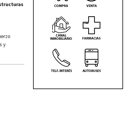
estructuras
uerzo
s y