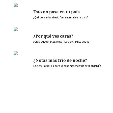
Esto no pasa en tu país
¿Qué pensarías si esto fuera normal en tu país?
¿Por qué ves caras?
¿Creías que era cosa tuya? La ciencia dice que no
¿Notas más frío de noche?
La ciencia explica por qué sentimos más frío al final del día