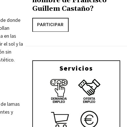
nombre de Francisco
Guillem Castaño?
a de donde
PARTICIPAR
ollan
a en las
 el sol y la
ón sin
tético.
Servicios
 de lamas
entes y