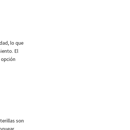
dad, lo que
iento.
El
 opción
erillas son
loquear