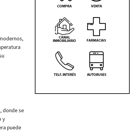
s modernos,
mperatura
su
s, donde se
o y
era puede