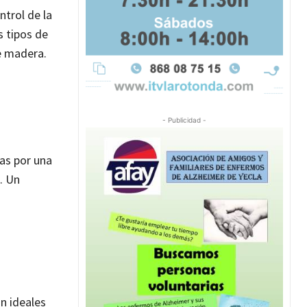
ntrol de la
 tipos de
de madera.
- Publicidad -
as por una
. Un
on ideales