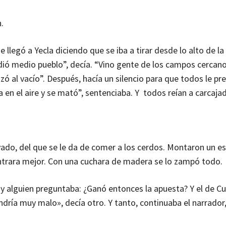
.
llegó a Yecla diciendo que se iba a tirar desde lo alto de la 
dió medio pueblo”, decía. “Vino gente de los campos cercano
zó al vacío”. Después, hacía un silencio para que todos le pr
 en el aire y se mató”, sentenciaba. Y todos reían a carcaja
do, del que se le da de comer a los cerdos. Montaron un es
e entrara mejor. Con una cuchara de madera se lo zampó todo.
 y alguien preguntaba: ¿Ganó entonces la apuesta? Y el de C
ndría muy malo», decía otro. Y tanto, continuaba el narrado