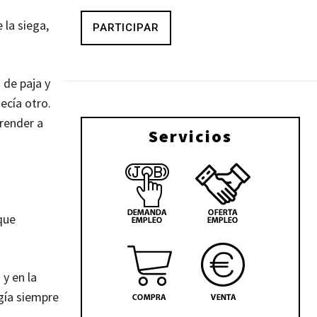
 la siega,
PARTICIPAR
 de paja y
ecía otro.
render a
Servicios
que
y en la
gía siempre