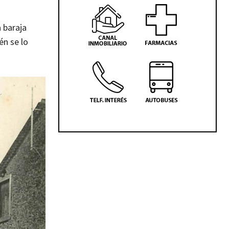
 baraja
én se lo