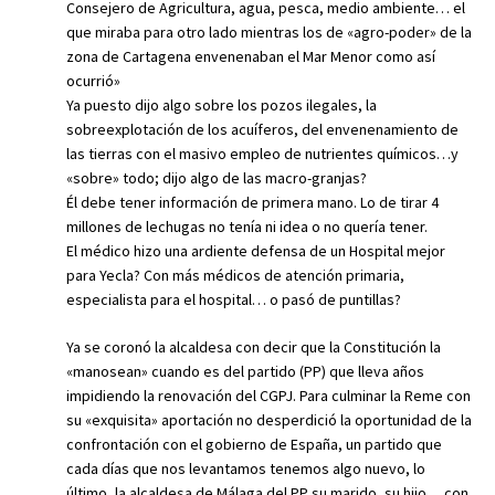
Consejero de Agricultura, agua, pesca, medio ambiente… el
que miraba para otro lado mientras los de «agro-poder» de la
zona de Cartagena envenenaban el Mar Menor como así
ocurrió»
Ya puesto dijo algo sobre los pozos ilegales, la
sobreexplotación de los acuíferos, del envenenamiento de
las tierras con el masivo empleo de nutrientes químicos…y
«sobre» todo; dijo algo de las macro-granjas?
Él debe tener información de primera mano. Lo de tirar 4
millones de lechugas no tenía ni idea o no quería tener.
El médico hizo una ardiente defensa de un Hospital mejor
para Yecla? Con más médicos de atención primaria,
especialista para el hospital… o pasó de puntillas?
Ya se coronó la alcaldesa con decir que la Constitución la
«manosean» cuando es del partido (PP) que lleva años
impidiendo la renovación del CGPJ. Para culminar la Reme con
su «exquisita» aportación no desperdició la oportunidad de la
confrontación con el gobierno de España, un partido que
cada días que nos levantamos tenemos algo nuevo, lo
último, la alcaldesa de Málaga del PP su marido, su hijo… con