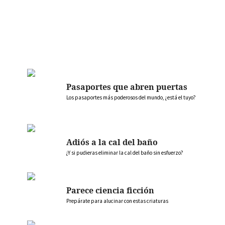
Pasaportes que abren puertas
Los pasaportes más poderosos del mundo, ¿está el tuyo?
Adiós a la cal del baño
¿Y si pudieras eliminar la cal del baño sin esfuerzo?
Parece ciencia ficción
Prepárate para alucinar con estas criaturas