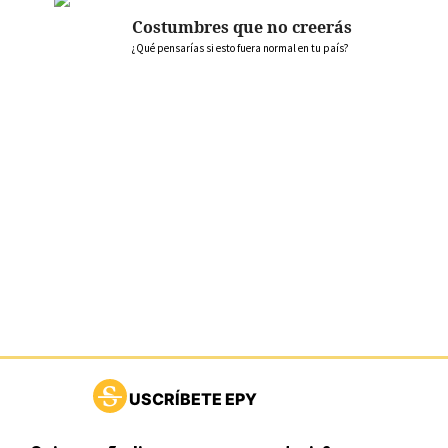
Costumbres que no creerás
¿Qué pensarías si esto fuera normal en tu país?
USCRÍBETE EPY