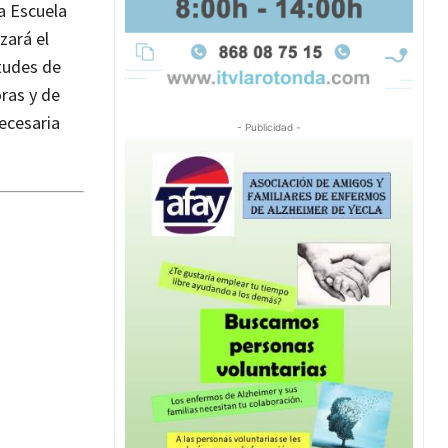
a Escuela
zará el
itudes de
oras y de
ecesaria
- Publicidad -