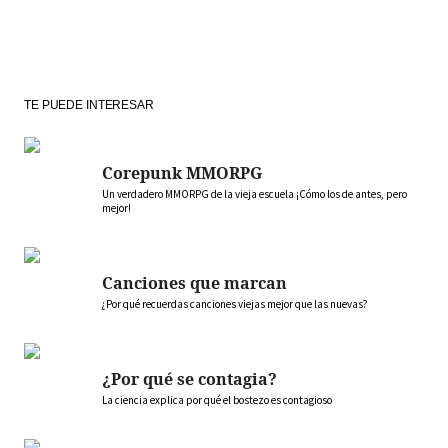
TE PUEDE INTERESAR
Corepunk MMORPG
Un verdadero MMORPG de la vieja escuela ¡Cómo los de antes, pero
mejor!
Canciones que marcan
¿Por qué recuerdas canciones viejas mejor que las nuevas?
¿Por qué se contagia?
La ciencia explica por qué el bostezo es contagioso