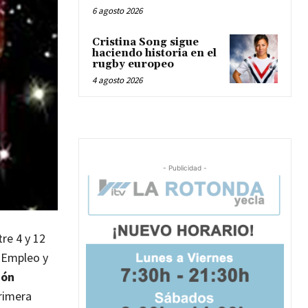
6 agosto 2026
Cristina Song sigue
haciendo historia en el
rugby europeo
4 agosto 2026
- Publicidad -
tre 4 y 12
e Empleo y
ión
primera