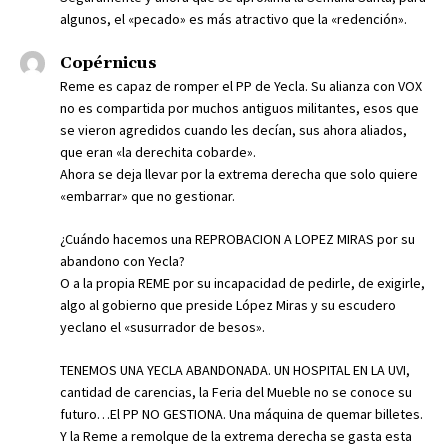
algunos, el «pecado» es más atractivo que la «redención».
Copérnicus
Reme es capaz de romper el PP de Yecla. Su alianza con VOX
no es compartida por muchos antiguos militantes, esos que
se vieron agredidos cuando les decían, sus ahora aliados,
que eran «la derechita cobarde».
Ahora se deja llevar por la extrema derecha que solo quiere
«embarrar» que no gestionar.
¿Cuándo hacemos una REPROBACION A LOPEZ MIRAS por su
abandono con Yecla?
O a la propia REME por su incapacidad de pedirle, de exigirle,
algo al gobierno que preside López Miras y su escudero
yeclano el «susurrador de besos».
TENEMOS UNA YECLA ABANDONADA. UN HOSPITAL EN LA UVI,
cantidad de carencias, la Feria del Mueble no se conoce su
futuro…El PP NO GESTIONA. Una máquina de quemar billetes.
Y la Reme a remolque de la extrema derecha se gasta esta