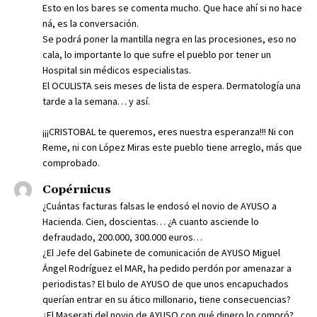
Esto en los bares se comenta mucho. Que hace ahí si no hace
ná, es la conversación.
Se podrá poner la mantilla negra en las procesiones, eso no
cala, lo importante lo que sufre el pueblo por tener un
Hospital sin médicos especialistas.
El OCULISTA seis meses de lista de espera. Dermatología una
tarde a la semana… y así.
¡¡¡CRISTOBAL te queremos, eres nuestra esperanza!!! Ni con
Reme, ni con López Miras este pueblo tiene arreglo, más que
comprobado.
Copérnicus
¿Cuántas facturas falsas le endosó el novio de AYUSO a
Hacienda. Cien, doscientas… ¿A cuanto asciende lo
defraudado, 200.000, 300.000 euros…
¿El Jefe del Gabinete de comunicación de AYUSO Miguel
Ángel Rodríguez el MAR, ha pedido perdón por amenazar a
periodistas? El bulo de AYUSO de que unos encapuchados
querían entrar en su ático millonario, tiene consecuencias?
¿El Maserati del novio de AYUSO con qué dinero lo compró?