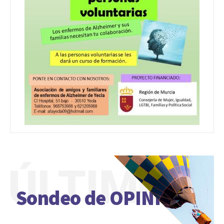
ÚLTIMO
Sondeo de OPINIÓN