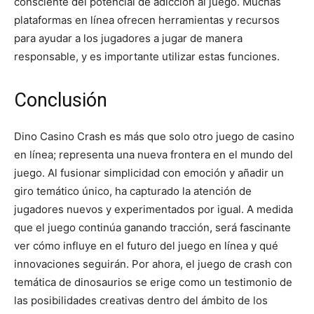
consciente del potencial de adicción al juego. Muchas
plataformas en línea ofrecen herramientas y recursos
para ayudar a los jugadores a jugar de manera
responsable, y es importante utilizar estas funciones.
Conclusión
Dino Casino Crash es más que solo otro juego de casino
en línea; representa una nueva frontera en el mundo del
juego. Al fusionar simplicidad con emoción y añadir un
giro temático único, ha capturado la atención de
jugadores nuevos y experimentados por igual. A medida
que el juego continúa ganando tracción, será fascinante
ver cómo influye en el futuro del juego en línea y qué
innovaciones seguirán. Por ahora, el juego de crash con
temática de dinosaurios se erige como un testimonio de
las posibilidades creativas dentro del ámbito de los