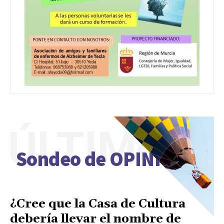
ÚLTIMO
Sondeo de OPINIÓN
¿Cree que la Casa de Cultura
debería llevar el nombre de