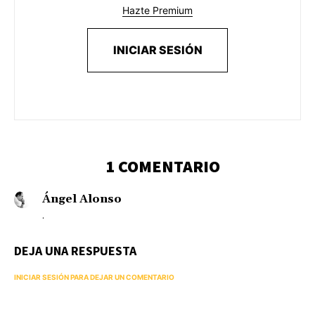
Hazte Premium
INICIAR SESIÓN
1 COMENTARIO
Ángel Alonso
.
DEJA UNA RESPUESTA
INICIAR SESIÓN PARA DEJAR UN COMENTARIO