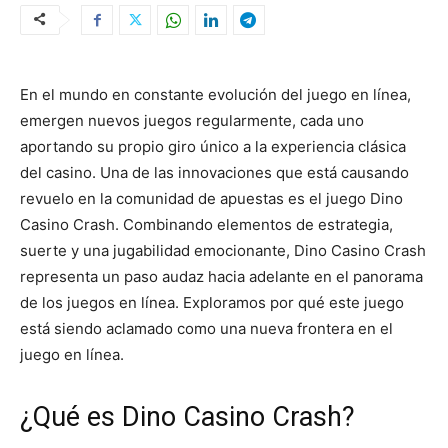
En el mundo en constante evolución del juego en línea,
emergen nuevos juegos regularmente, cada uno
aportando su propio giro único a la experiencia clásica
del casino. Una de las innovaciones que está causando
revuelo en la comunidad de apuestas es el juego Dino
Casino Crash. Combinando elementos de estrategia,
suerte y una jugabilidad emocionante, Dino Casino Crash
representa un paso audaz hacia adelante en el panorama
de los juegos en línea. Exploramos por qué este juego
está siendo aclamado como una nueva frontera en el
juego en línea.
¿Qué es Dino Casino Crash?