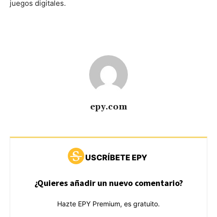
juegos digitales.
epy.com
USCRÍBETE EPY
¿Quieres añadir un nuevo comentario?
Hazte EPY Premium, es gratuito.