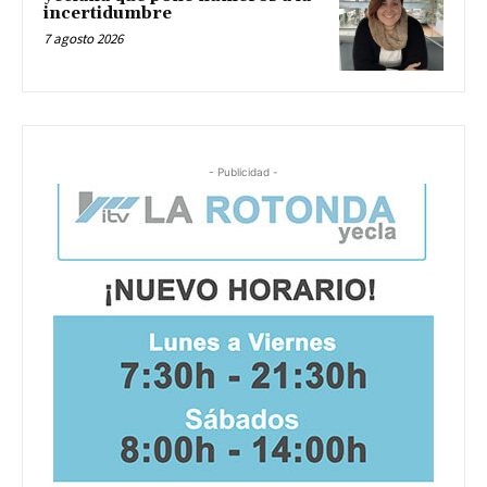
incertidumbre
7 agosto 2026
- Publicidad -