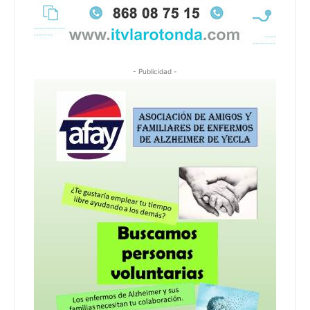
- Publicidad -