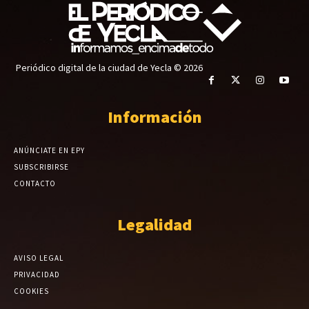
Periódico digital de la ciudad de Yecla © 2026
Información
ANÚNCIATE EN EPY
SUBSCRIBIRSE
CONTACTO
Legalidad
AVISO LEGAL
PRIVACIDAD
COOKIES