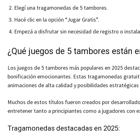
Elegí una tragamonedas de 5 tambores.
Hacé clic en la opción “Jugar Gratis”.
Empezá a disfrutar sin necesidad de registro o instala
¿Qué juegos de 5 tambores están e
Los juegos de 5 tambores más populares en 2025 destacan
bonificación emocionantes. Estas tragamonedas gratuita
animaciones de alta calidad y posibilidades estratégicas s
Muchos de estos títulos fueron creados por desarrollado
entretener tanto a principiantes como a jugadores con e
Tragamonedas destacadas en 2025: