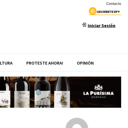
Contacto
USCRÍBETE EPY
Iniciar Sesión
LTURA
PROTESTE AHORA!
OPINIÓN