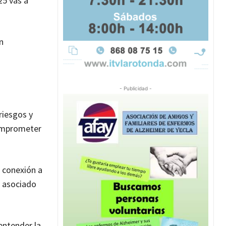
25 vas a
n
- Publicidad -
riesgos y
comprometer
n conexión a
o asociado
entender la