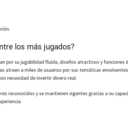
ción.
ntre los más jugados?
 por su jugabilidad fluida, diseños atractivos y funciones 
s atraen a miles de usuarios por sus temáticas envolventes
in necesidad de invertir dinero real.
res reconocidos y se mantienen vigentes gracias a su capac
xperiencia.