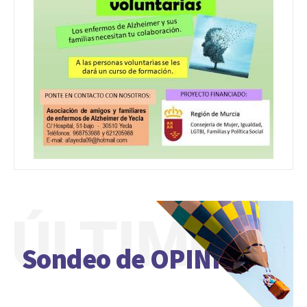
ÚLTIMO
Sondeo de OPINIÓN