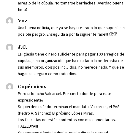
arreglo de la cúpula. No tomarse berrinches. ¿Verdad buena
tinta?
Voz
Una buena noticia, que ya se haya retirado lo que suponía un
posible peligro. Enseguida a por la siguiente fase!!! 👏👏
J.C.
La iglesia tiene dinero suficiente para pagar 100 arreglos de
cúpulas, una organización que ha ocultado la pederastia de
sus miembros, obispos incluidos, no merece nada. Y que se
hagan un seguro como todo dios.
Copérnicus
Pero si lo fichó Valcarcel. Por cierto donde para este
expresidente?
Se pierden cuándo terminan el mandato. Valcarcel, el PAS
(Pedro A. Sánchez) El próximo López Miras.
Los fascistas no están contentos con mis comentarios.
!!!ALELUYA!!!
Ya sabemos dónde le duele, que le digan la verdad.