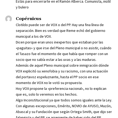
Estás para encerrarte en el Ramón Alberca. Comunista, inútil
y bulero
Copérnicus
Clotildo puede ser de VOX o del PP. Hay una fina línea de
separación. Bien es verdad que Reme echó del gobierno
municipal a los de VOX.
Dicen porque eran unos inexpertos que estaban por las
«paguitas» y que irse del Pleno municipal o no asistir, cuándo
el Tasazo fue el momento de que había que romper con un
socio que no sabía estar a las uvas y a las maduras.
Además de aquel Pleno municipal sobre inmigración dónde
VOX explicitó su xenofobia y su racismo, con una actuación
del portavoz espeluznante, hasta el PP socio en ese
momento de VOX no le votó su propuesta.
Hoy VOX propone la «preferencia nacional», no lo explican
que es, solo lo veremos en los hechos.
Algo Inconstitucional ya que todos somos iguales ante la Ley.
Con algunas excepciones, Emérito, NOVIO de AYUSO, Mazón,
Abascal y su Fundación que según Ortega Smith, que dijo ser
falangista y del PP, se arrepiente de haber sido del PP.